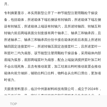
月。
专利摘要显示，本实用新型公开了一种节能型注塑用颗粒干燥设
备，包括箱体，所述箱体下端右侧设有转轴四，所述箱体下端左侧
设有转轴五，所述箱体上端设有转轴六，且所述转轴四、转轴五和
转轴六前后两端表面分别套接有两个轴承二、轴承三和轴承四，且
所述轴承二、轴承三和轴承四分别卡接在箱体的前后表面上所述转
轴四固定连接桨叶一，所述转轴五固定连接桨叶二，且所述桨叶一
和桨叶二均为扇形。该节能型注塑用颗粒干燥设备，采用箱体内部
底端为弧形，底部两端桨叶为扇形，配合上端旋涡搅拌桨叶加工时
不会出现死角，且含有推动装置，加工结束出料时推动装置会推动
箱体向前方倾斜，辅助出料口出料，物料会从出料口滑出，更加省
时省力。
天眼查资料显示，临沂中州新材料科技有限公司，成立于2024年，
位于临沂市，是一家以从事科技推广和应用服务业为主的企业。企
业注册资本100万人民币。通过天眼查大数据分析，临沂中州新材
TOP